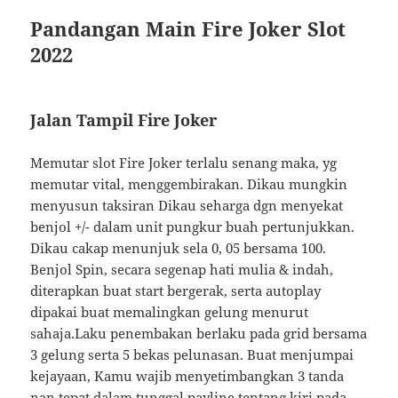
Pandangan Main Fire Joker Slot
2022
Jalan Tampil Fire Joker
Memutar slot Fire Joker terlalu senang maka, yg
memutar vital, menggembirakan. Dikau mungkin
menyusun taksiran Dikau seharga dgn menyekat
benjol +/- dalam unit pungkur buah pertunjukkan.
Dikau cakap menunjuk sela 0, 05 bersama 100.
Benjol Spin, secara segenap hati mulia & indah,
diterapkan buat start bergerak, serta autoplay
dipakai buat memalingkan gelung menurut
sahaja.Laku penembakan berlaku pada grid bersama
3 gelung serta 5 bekas pelunasan. Buat menjumpai
kejayaan, Kamu wajib menyetimbangkan 3 tanda
nan tepat dalam tunggal payline tentang kiri pada