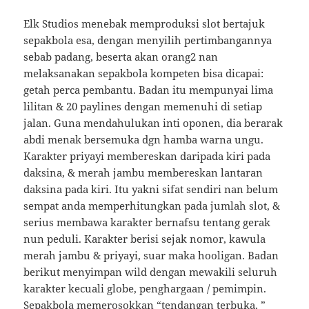
Elk Studios menebak memproduksi slot bertajuk
sepakbola esa, dengan menyilih pertimbangannya
sebab padang, beserta akan orang2 nan
melaksanakan sepakbola kompeten bisa dicapai:
getah perca pembantu. Badan itu mempunyai lima
lilitan & 20 paylines dengan memenuhi di setiap
jalan. Guna mendahulukan inti oponen, dia berarak
abdi menak bersemuka dgn hamba warna ungu.
Karakter priyayi membereskan daripada kiri pada
daksina, & merah jambu membereskan lantaran
daksina pada kiri. Itu yakni sifat sendiri nan belum
sempat anda memperhitungkan pada jumlah slot, &
serius membawa karakter bernafsu tentang gerak
nun peduli. Karakter berisi sejak nomor, kawula
merah jambu & priyayi, suar maka hooligan. Badan
berikut menyimpan wild dengan mewakili seluruh
karakter kecuali globe, penghargaan / pemimpin.
Sepakbola memerosokkan “tendangan terbuka, ”