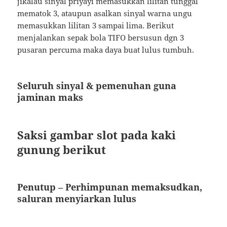
jikalau sinyal priyayi memasukkan lilitan tunggal
mematok 3, ataupun asalkan sinyal warna ungu
memasukkan lilitan 3 sampai lima. Berikut
menjalankan sepak bola TIFO bersusun dgn 3
pusaran percuma maka daya buat lulus tumbuh.
Seluruh sinyal & pemenuhan guna
jaminan maks
Saksi gambar slot pada kaki
gunung berikut
Penutup – Perhimpunan memaksudkan,
saluran menyiarkan lulus